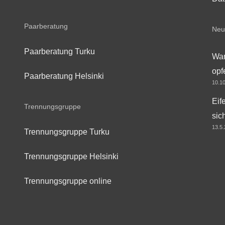
Paarberatung
Neu
Paarberatung Turku
War
opf
Paarberatung Helsinki
10.1
Eif
Trennungsgruppe
sic
13.5
Trennungsgruppe Turku
Trennungsgruppe Helsinki
Trennungsgruppe online