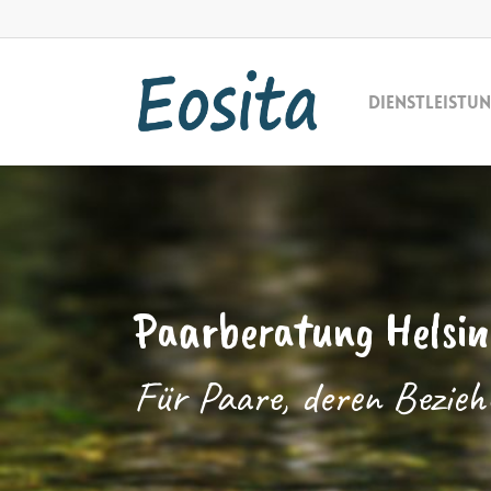
Skip
to
main
Dienstleistu
content
Paarberatung Helsin
Für Paare, deren Bezieh