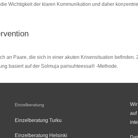
die Wichtigkeit der klaren Kommunikation und daher konzentr
ervention
ich an Paare, die sich in einer akuten Krisensituation befinden.
tung basiert auf der Solmuja parisuhteessa® -Methode.
Wir
Einzelberatung
auf
Einzelberatung Turku
int
Einzelberatung Helsinki
Dat