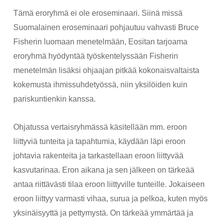
Tämä eroryhmä ei ole eroseminaari. Siinä missä
Suomalainen eroseminaari pohjautuu vahvasti Bruce
Fisherin luomaan menetelmään, Eositan tarjoama
eroryhmä hyödyntää työskentelyssään Fisherin
menetelmän lisäksi ohjaajan pitkää kokonaisvaltaista
kokemusta ihmissuhdetyössä, niin yksilöiden kuin
pariskuntienkin kanssa.
Ohjatussa vertaisryhmässä käsitellään mm. eroon
liittyviä tunteita ja tapahtumia, käydään läpi eroon
johtavia rakenteita ja tarkastellaan eroon liittyvää
kasvutarinaa. Eron aikana ja sen jälkeen on tärkeää
antaa riittävästi tilaa eroon liittyville tunteille. Jokaiseen
eroon liittyy varmasti vihaa, surua ja pelkoa, kuten myös
yksinäisyyttä ja pettymystä. On tärkeää ymmärtää ja