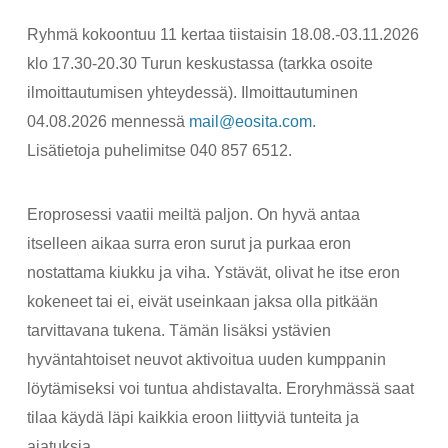
Ryhmä kokoontuu 11 kertaa tiistaisin 18.08.-03.11.2026
klo 17.30-20.30 Turun keskustassa (tarkka osoite
ilmoittautumisen yhteydessä). Ilmoittautuminen
04.08.2026 mennessä
mail@eosita.com
.
Lisätietoja puhelimitse 040 857 6512.
Eroprosessi vaatii meiltä paljon. On hyvä antaa
itselleen aikaa surra eron surut ja purkaa eron
nostattama kiukku ja viha. Ystävät, olivat he itse eron
kokeneet tai ei, eivät useinkaan jaksa olla pitkään
tarvittavana tukena. Tämän lisäksi ystävien
hyväntahtoiset neuvot aktivoitua uuden kumppanin
löytämiseksi voi tuntua ahdistavalta. Eroryhmässä saat
tilaa käydä läpi kaikkia eroon liittyviä tunteita ja
ajatuksia.