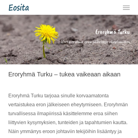
Menu
Skip
to
main
Eroryhmä Turku
content
Vertaisryhmä eron jälkeiseen eheytymiseen
Eroryhmä Turku – tukea vaikeaan aikaan
Eroryhmä Turku tarjoaa sinulle korvaamatonta
vertaistukea eron jälkeiseen eheytymiseen. Eroryhmän
turvallisessa ilmapiirissä käsittelemme eroa siihen
liittyvien kysymyksien, tunteiden ja tapahtumien kautta.
Näin ymmärrys eroon johtaviin tekijöihin lisääntyy ja