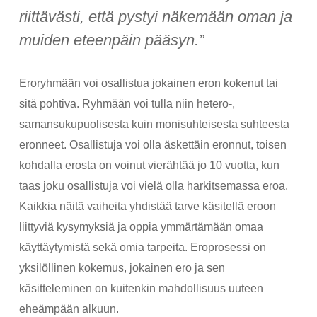
riittävästi, että pystyi näkemään oman ja
muiden eteenpäin pääsyn.”
Eroryhmään voi osallistua jokainen eron kokenut tai
sitä pohtiva. Ryhmään voi tulla niin hetero-,
samansukupuolisesta kuin monisuhteisesta suhteesta
eronneet. Osallistuja voi olla äskettäin eronnut, toisen
kohdalla erosta on voinut vierähtää jo 10 vuotta, kun
taas joku osallistuja voi vielä olla harkitsemassa eroa.
Kaikkia näitä vaiheita yhdistää tarve käsitellä eroon
liittyviä kysymyksiä ja oppia ymmärtämään omaa
käyttäytymistä sekä omia tarpeita. Eroprosessi on
yksilöllinen kokemus, jokainen ero ja sen
käsitteleminen on kuitenkin mahdollisuus uuteen
eheämpään alkuun.