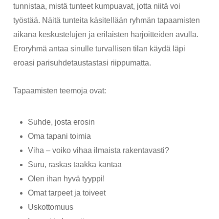
tunnistaa, mistä tunteet kumpuavat, jotta niitä voi
työstää. Näitä tunteita käsitellään ryhmän tapaamisten
aikana keskustelujen ja erilaisten harjoitteiden avulla.
Eroryhmä antaa sinulle turvallisen tilan käydä läpi
eroasi parisuhdetaustastasi riippumatta.
Tapaamisten teemoja ovat:
Suhde, josta erosin
Oma tapani toimia
Viha – voiko vihaa ilmaista rakentavasti?
Suru, raskas taakka kantaa
Olen ihan hyvä tyyppi!
Omat tarpeet ja toiveet
Uskottomuus