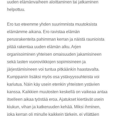
uuden elämänvaiheen aloittaminen tai jatkaminen
helpottuu.
Ero tuo eteemme yhden suurimmista muutoksista
elämämme aikana. Ero ravistaa elämän
perusrakenteita pahimman kerran ja näistä raunioista
pitää rakentaa uuden elämän alku. Arjen
organisoiminen yhteisen omaisuuden jakamisineen
sekä lasten vuoroviikkojen sopimisineen ja
järjestämisineen voi tuntua pitkäänkin haastavalta.
Kumppanin lisäksi myös osa ystävyyssuhteista voi
kariutua. Näin käy usein etenkin yhteisten ystävien
kanssa. Kaikkien muutosten keskellä on vaikeaa antaa
itselleen aikaa työstää eroa. Ajatukset kiertävät usein
kiukun, vihan ja katkeruuden kehää. Miksi ihminen,
joka kerran oli minulle kaikkein tärkein, ei yllättäen