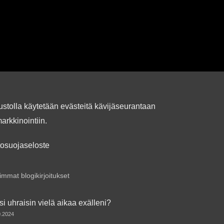
ustolla käytetään evästeitä kävijäseurantaan
markkinointiin.
tosuojaseloste
mmat blogikirjoitukset
si uhraisin vielä aikaa exälleni?
0.2024