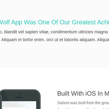
olf App Was One Of Our Greatest Ach
o, blandit vel sapien vitae, condimentum ultricies magn
 Aliquam in tortor enim. orci ut et lobortis aliquam. Aliqu
Built With iOS In 
Salient was built from the gro