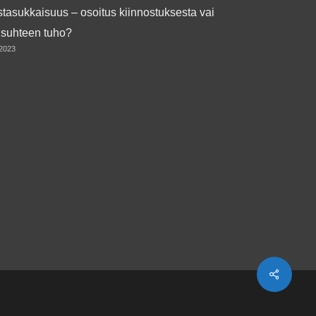
tasukkaisuus – osoitus kiinnostuksesta vai
isuhteen tuho?
.2023
Share