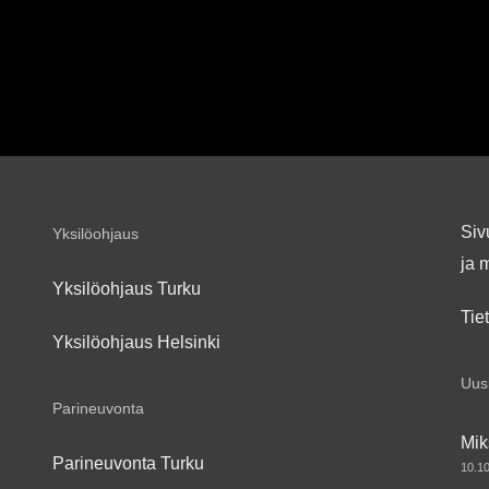
Siv
Yksilöohjaus
ja 
Yksilöohjaus Turku
Tie
Yksilöohjaus Helsinki
Uusi
Parineuvonta
Mik
Parineuvonta Turku
10.1