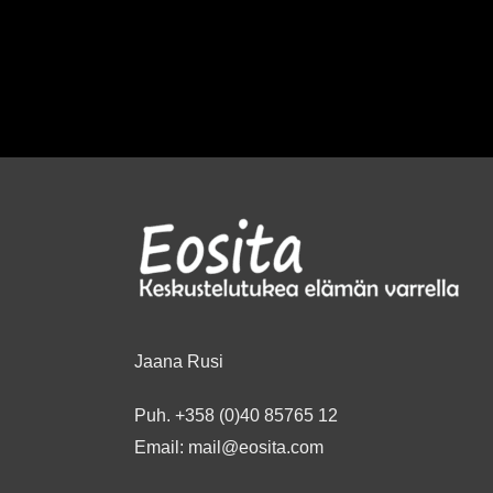
Jaana Rusi
Puh.
+358 (0)40 85765 12
Email:
mail@eosita.com