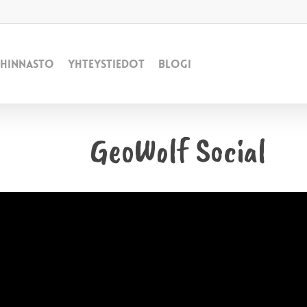
Hinnasto
Yhteystiedot
Blogi
GeoWolf Social