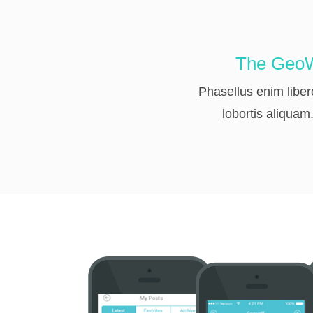
The GeoW
Phasellus enim liber
lobortis aliquam.