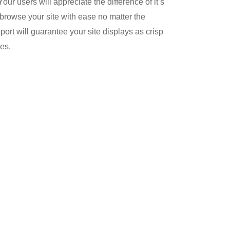
Your users will appreciate the difference of it’s
browse your site with ease no matter the
port will guarantee your site displays as crisp
ces.