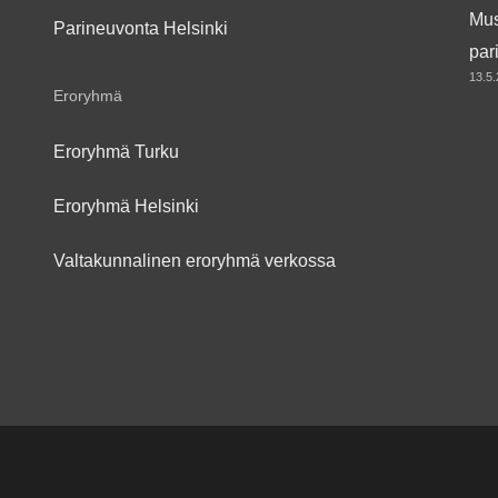
Mus
Parineuvonta Helsinki
par
13.5
Eroryhmä
Eroryhmä Turku
Eroryhmä Helsinki
Valtakunnalinen eroryhmä verkossa