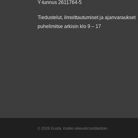
Y-tunnus 2611764-5
Tiedustelut, ilmoittautumiset ja ajanvaraukset
puhelimitse arkisin klo 9 – 17
© 2026 Eosita. Kaikki oikeudet pidätetään.