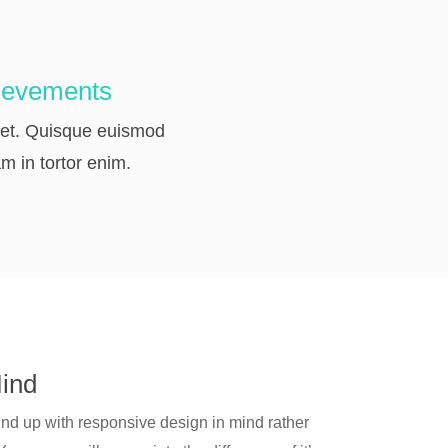
ievements
a et. Quisque euismod
am in tortor enim.
Mind
und up with responsive design in mind rather