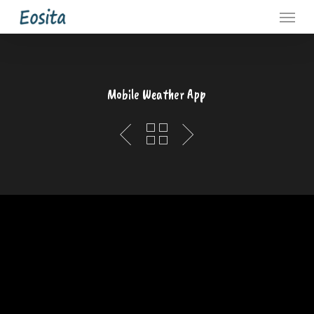
Menu
Skip
to
main
content
Mobile Weather App