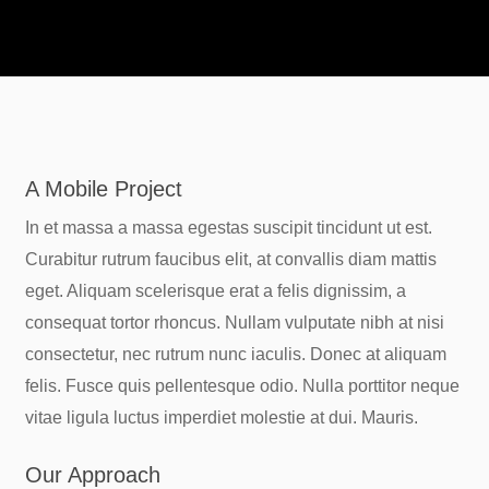
A Mobile Project
In et massa a massa egestas suscipit tincidunt ut est.
Curabitur rutrum faucibus elit, at convallis diam mattis
eget. Aliquam scelerisque erat a felis dignissim, a
consequat tortor rhoncus. Nullam vulputate nibh at nisi
consectetur, nec rutrum nunc iaculis. Donec at aliquam
felis. Fusce quis pellentesque odio. Nulla porttitor neque
vitae ligula luctus imperdiet molestie at dui. Mauris.
Our Approach